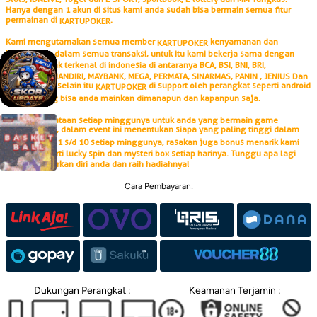
Hanya dengan 1 akun di situs kami anda sudah bisa bermain semua fitur
permainan di
.
KARTUPOKER
Kami mengutamakan semua member
kenyamanan dan
KARTUPOKER
kemudahan dalam semua transaksi, untuk itu kami bekerja sama dengan
berbagai bank terkenal di indonesia di antaranya BCA, BSI, BNI, BRI,
CIMBNIAGA, MANDIRI, MAYBANK, MEGA, PERMATA, SINARMAS, PANIN , JENIUS Dan
KOSPIN JASA selain itu
di support oleh perangkat seperti android
KARTUPOKER
dan IOS yang bisa anda mainkan dimanapun dan kapanpun saja.
Raih bonus jutaan setiap minggunya untuk anda yang bermain game
, dalam event ini menentukan siapa yang paling tinggi dalam
KARTUPOKER
turnover dari 1 s/d 10 setiap minggunya, rasakan juga bonus menarik kami
lainnya seperti lucky spin dan mysteri box setiap harinya. Tunggu apa lagi
segera daftarkan diri anda dan raih hadiahnya!
Cara Pembayaran:
Dukungan Perangkat :
Keamanan Terjamin :