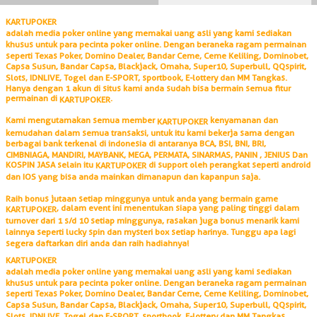
KARTUPOKER
adalah media poker online yang memakai uang asli yang kami sediakan
khusus untuk para pecinta poker online. Dengan beraneka ragam permainan
seperti Texas Poker, Domino Dealer, Bandar Ceme, Ceme Keliling, Dominobet,
Capsa Susun, Bandar Capsa, Blackjack, Omaha, Super10, Superbull, QQspirit,
Slots, IDNLIVE, Togel dan E-SPORT, sportbook, E-lottery dan MM Tangkas.
Hanya dengan 1 akun di situs kami anda sudah bisa bermain semua fitur
permainan di
.
KARTUPOKER
Kami mengutamakan semua member
kenyamanan dan
KARTUPOKER
kemudahan dalam semua transaksi, untuk itu kami bekerja sama dengan
berbagai bank terkenal di indonesia di antaranya BCA, BSI, BNI, BRI,
CIMBNIAGA, MANDIRI, MAYBANK, MEGA, PERMATA, SINARMAS, PANIN , JENIUS Dan
KOSPIN JASA selain itu
di support oleh perangkat seperti android
KARTUPOKER
dan IOS yang bisa anda mainkan dimanapun dan kapanpun saja.
Raih bonus jutaan setiap minggunya untuk anda yang bermain game
, dalam event ini menentukan siapa yang paling tinggi dalam
KARTUPOKER
turnover dari 1 s/d 10 setiap minggunya, rasakan juga bonus menarik kami
lainnya seperti lucky spin dan mysteri box setiap harinya. Tunggu apa lagi
segera daftarkan diri anda dan raih hadiahnya!
KARTUPOKER
adalah media poker online yang memakai uang asli yang kami sediakan
khusus untuk para pecinta poker online. Dengan beraneka ragam permainan
seperti Texas Poker, Domino Dealer, Bandar Ceme, Ceme Keliling, Dominobet,
Capsa Susun, Bandar Capsa, Blackjack, Omaha, Super10, Superbull, QQspirit,
Slots, IDNLIVE, Togel dan E-SPORT, sportbook, E-lottery dan MM Tangkas.